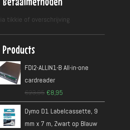
Betaalmethoden
ia tikkie of overschrijving
Products
FDI2-ALLIN1-B All-in-one
cardreader
Oorspronkelijke
Huidige
€
23,95
€
8,95
prijs
prijs
was:
is:
Dymo D1 Labelcassette, 9
€23,95.
€8,95.
mm x 7 m, Zwart op Blauw