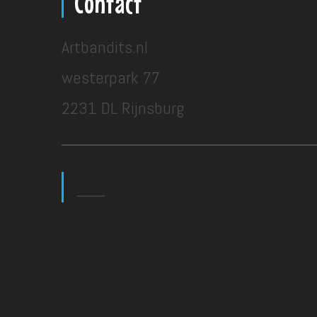
Contact
Artbandits.nl
westerpark 77
2231 DL Rijnsburg
___