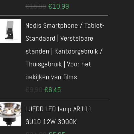
Oorspronkelijke
Huidige
€
15,99
€
10,99
prijs
prijs
was:
is:
Nedis Smartphone / Tablet-
€15,99.
€10,99.
Standaard | Verstelbare
standen | Kantoorgebruik /
Thuisgebruik | Voor het
bekijken van films
Oorspronkelijke
Huidige
€
9,90
€
6,45
prijs
prijs
was:
is:
LUEDD LED lamp AR111
€9,90.
€6,45.
GU10 12W 3000K
Oorspronkelijke
Huidige