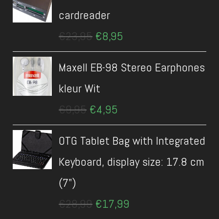
cardreader
Oorspronkelijke
Huidige
€
23,95
€
8,95
prijs
prijs
was:
is:
Maxell EB-98 Stereo Earphones
€23,95.
€8,95.
kleur Wit
Oorspronkelijke
Huidige
€
9,95
€
4,95
prijs
prijs
was:
is:
OTG Tablet Bag with Integrated
€9,95.
€4,95.
Keyboard, display size: 17.8 cm
(7")
Oorspronkelijke
Huidige
€
28,99
€
17,99
prijs
prijs