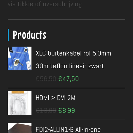
via tikkie of overschrijving
Products
XLC buitenkabel rol 5.0mm
30m teflon lineair zwart
Oorspronkelijke
Huidige
€
56,50
€
47,50
prijs
prijs
was:
is:
HDMI > DVI 2M
€56,50.
€47,50.
Oorspronkelijke
Huidige
€
13,99
€
8,99
prijs
prijs
was:
is:
FDI2-ALLIN1-B All-in-one
€13,99.
€8,99.