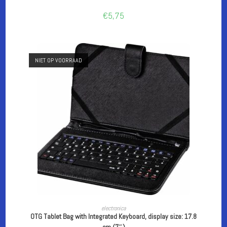
€
5,75
NIET OP VOORRAAD
LEES VERDER
electronica
OTG Tablet Bag with Integrated Keyboard, display size: 17.8