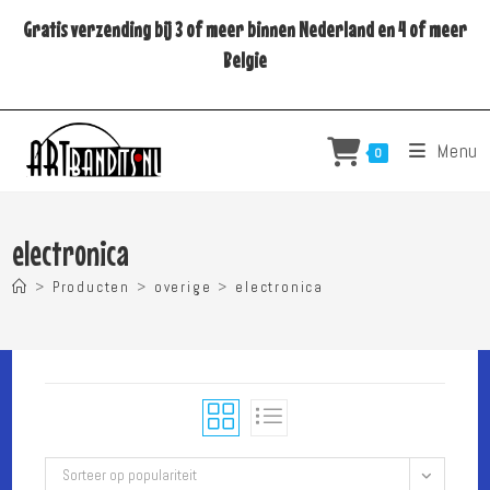
Ga
Gratis verzending bij 3 of meer binnen Nederland en 4 of meer
naar
Belgie
inhoud
Menu
0
electronica
>
Producten
>
overige
>
electronica
Sorteer op populariteit