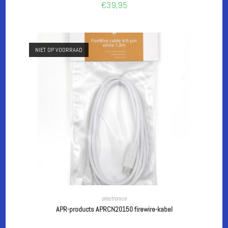
€
39,95
NIET OP VOORRAAD
LEES VERDER
electronica
APR-products APRCN20150 firewire-kabel