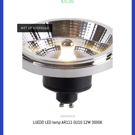
€
6,95
NIET OP VOORRAAD
LEES VERDER
electronica
LUEDD LED lamp AR111 GU10 12W 3000K