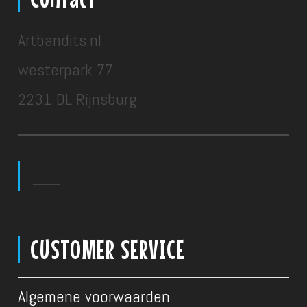
Artbandits.nl
westerpark 77
2231 DL Rijnsburg
___
CUSTOMER SERVICE
Algemene voorwaarden