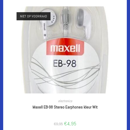
NIET OP VOORRAAD
LEES VERDER
electronica
Maxell EB-98 Stereo Earphones kleur Wit
Oorspronkelijke
Huidige
€
4,95
€
9,95
prijs
prijs
was:
is: