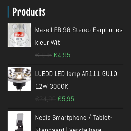
Products
Maxell EB-98 Stereo Earphones
kleur Wit
Oorspronkelijke
Huidige
€
9,95
€
4,95
prijs
prijs
was:
is:
LUEDD LED lamp AR111 GU10
€9,95.
€4,95.
12W 3000K
Oorspronkelijke
Huidige
€
34,90
€
5,95
prijs
prijs
was:
is:
Nedis Smartphone / Tablet-
€34,90.
€5,95.
Standaard | Verstelbare