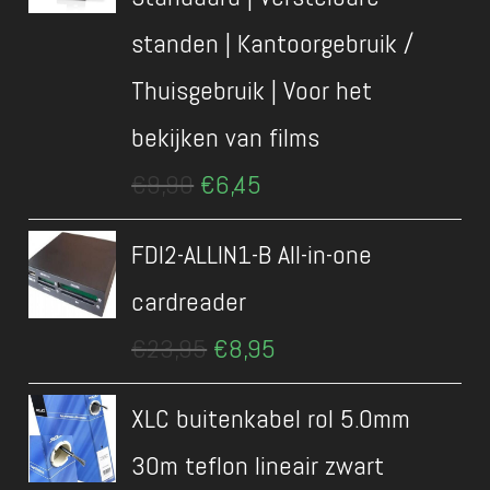
standen | Kantoorgebruik /
Thuisgebruik | Voor het
bekijken van films
Oorspronkelijke
Huidige
€
9,90
€
6,45
prijs
prijs
was:
is:
FDI2-ALLIN1-B All-in-one
€9,90.
€6,45.
cardreader
Oorspronkelijke
Huidige
€
23,95
€
8,95
prijs
prijs
was:
is:
XLC buitenkabel rol 5.0mm
€23,95.
€8,95.
30m teflon lineair zwart