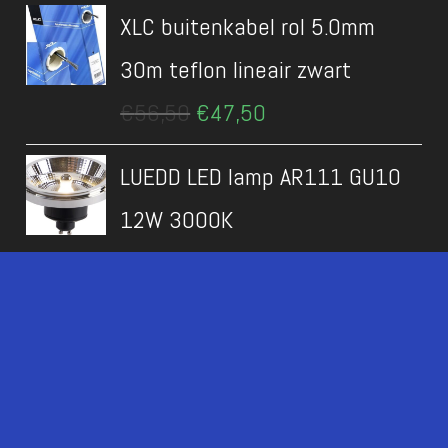
XLC buitenkabel rol 5.0mm
30m teflon lineair zwart
Oorspronkelijke
Huidige
€
56,50
€
47,50
prijs
prijs
was:
is:
LUEDD LED lamp AR111 GU10
€56,50.
€47,50.
12W 3000K
Oorspronkelijke
Huidige
€
34,90
€
5,95
prijs
prijs
was:
is:
FDI2-ALLIN1-B All-in-one
€34,90.
€5,95.
cardreader
Oorspronkelijke
Huidige
€
23,95
€
8,95
prijs
prijs