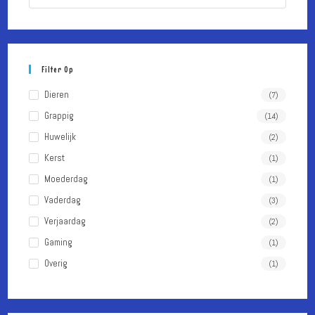
op
Escape
om
het
Filter Op
zoekpa
te
Dieren
(7)
sluiten.
Grappig
(14)
Huwelijk
(2)
Kerst
(1)
Moederdag
(1)
Vaderdag
(3)
Verjaardag
(2)
Gaming
(1)
Overig
(1)