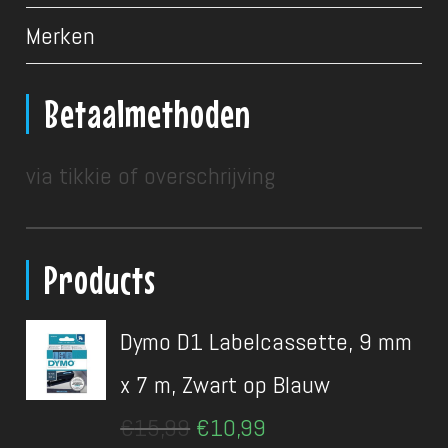
Merken
Betaalmethoden
via tikkie of overschrijving
Products
Dymo D1 Labelcassette, 9 mm
x 7 m, Zwart op Blauw
Oorspronkelijke
Huidige
€
15,99
€
10,99
prijs
prijs