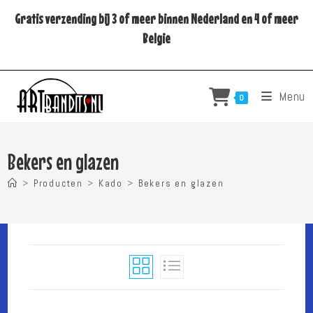
Ga
Gratis verzending bij 3 of meer binnen Nederland en 4 of meer
naar
Belgie
inhoud
Menu
0
Bekers en glazen
>
Producten
>
Kado
>
Bekers en glazen