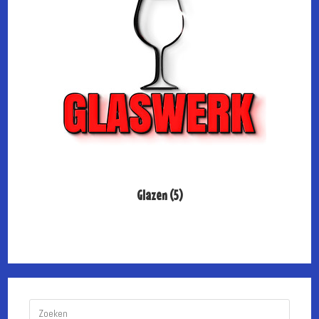
Glazen
(5)
Druk