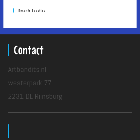
Recente Reacties
Contact
Artbandits.nl
westerpark 77
2231 DL Rijnsburg
___