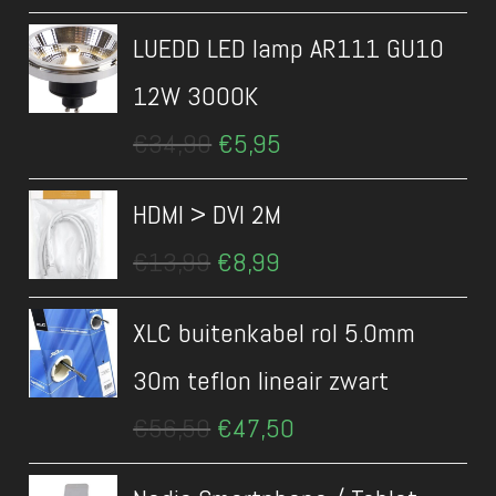
was:
is:
LUEDD LED lamp AR111 GU10
€15,99.
€10,99.
12W 3000K
Oorspronkelijke
Huidige
€
34,90
€
5,95
prijs
prijs
was:
is:
HDMI > DVI 2M
€34,90.
€5,95.
Oorspronkelijke
Huidige
€
13,99
€
8,99
prijs
prijs
was:
is:
XLC buitenkabel rol 5.0mm
€13,99.
€8,99.
30m teflon lineair zwart
Oorspronkelijke
Huidige
€
56,50
€
47,50
prijs
prijs
was:
is: