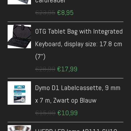
Oorspronkelijke
Huidige
€
23,95
€
8,95
prijs
prijs
was:
is:
OTG Tablet Bag with Integrated
€23,95.
€8,95.
Keyboard, display size: 17.8 cm
(7")
Oorspronkelijke
Huidige
€
28,99
€
17,99
prijs
prijs
was:
is:
Dymo D1 Labelcassette, 9 mm
€28,99.
€17,99.
x 7 m, Zwart op Blauw
Oorspronkelijke
Huidige
€
15,99
€
10,99
prijs
prijs
was:
is: