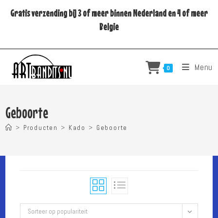
Ga
Gratis verzending bij 3 of meer binnen Nederland en 4 of meer
naar
Belgie
inhoud
Menu
0
Geboorte
>
Producten
>
Kado
>
Geboorte
Sorteer op populariteit