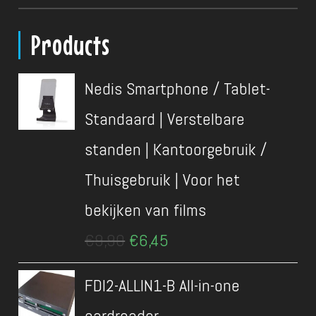
Products
Nedis Smartphone / Tablet-
Standaard | Verstelbare
standen | Kantoorgebruik /
Thuisgebruik | Voor het
bekijken van films
Oorspronkelijke
Huidige
€
9,90
€
6,45
prijs
prijs
was:
is:
FDI2-ALLIN1-B All-in-one
€9,90.
€6,45.
cardreader