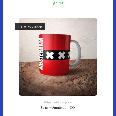
€
8,95
NIET OP VOORRAAD
CUSTOMIZE
Bekers
,
Bekers en glazen
Beker – Amsterdam XXX