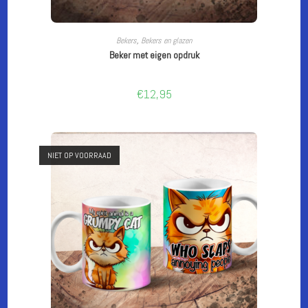
CUSTOMIZE
Bekers
,
Bekers en glazen
Beker met eigen opdruk
€
12,95
NIET OP VOORRAAD