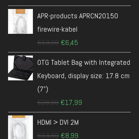
prijs
prijs
was:
is:
APR-products APRCN20150
€34,90.
€5,95.
firewire-kabel
Oorspronkelijke
Huidige
€
13,99
€
6,45
prijs
prijs
was:
is:
OTG Tablet Bag with Integrated
€13,99.
€6,45.
Keyboard, display size: 17.8 cm
(7")
Oorspronkelijke
Huidige
€
28,99
€
17,99
prijs
prijs
was:
is:
HDMI > DVI 2M
€28,99.
€17,99.
Oorspronkelijke
Huidige
€
13,99
€
8,99