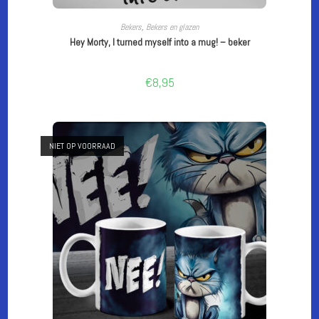
LEES VERDER
Bekers
,
Bekers en glazen
Hey Morty, I turned myself into a mug! – beker
€
8,95
NIET OP VOORRAAD