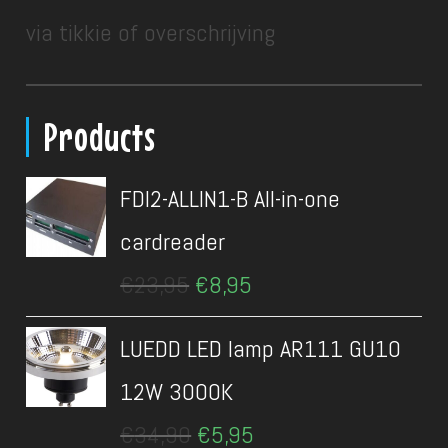
via tikkie of overschrijving
Products
FDI2-ALLIN1-B All-in-one
cardreader
Oorspronkelijke
Huidige
€
23,95
€
8,95
prijs
prijs
was:
is:
LUEDD LED lamp AR111 GU10
€23,95.
€8,95.
12W 3000K
Oorspronkelijke
Huidige
€
34,90
€
5,95