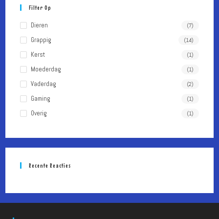
Filter Op
zoekpa
te
Dieren
(7)
sluiten.
Grappig
(14)
Kerst
(1)
Moederdag
(1)
Vaderdag
(2)
Gaming
(1)
Overig
(1)
Recente Reacties