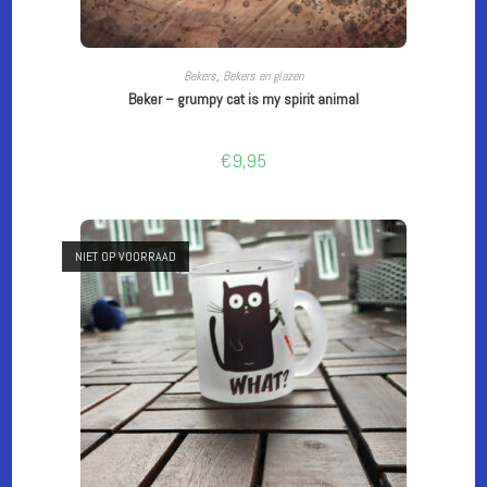
CUSTOMIZE
Bekers
,
Bekers en glazen
Beker – grumpy cat is my spirit animal
€
9,95
NIET OP VOORRAAD