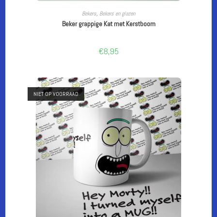
LEES VERDER
Bekers
,
Bekers en glazen
Beker grappige Kat met Kerstboom
€
8,95
NIET OP VOORRAAD