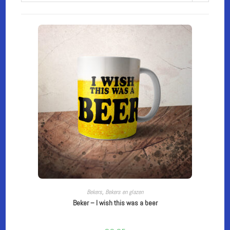
TOEVOEGEN AAN WINKELWAGEN
Bekers
,
Bekers en glazen
Beker – I wish this was a beer