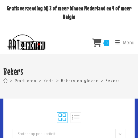
Ga
Gratis verzending bij 3 of meer binnen Nederland en 4 of meer
naar
Belgie
inhoud
Menu
0
Bekers
>
Producten
>
Kado
>
Bekers en glazen
>
Bekers
Sorteer op populariteit