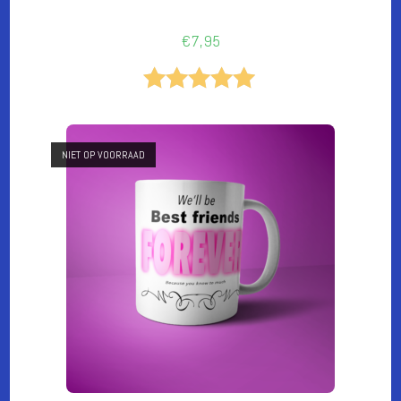
€
7,95
Gewaardeer
d
5.00
uit 5
NIET OP VOORRAAD