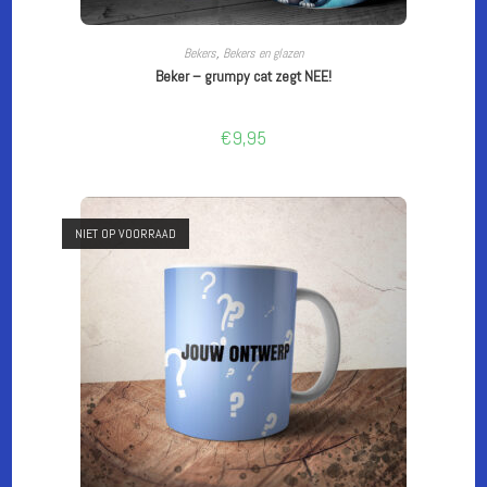
CUSTOMIZE
Bekers
,
Bekers en glazen
Beker – grumpy cat zegt NEE!
€
9,95
NIET OP VOORRAAD