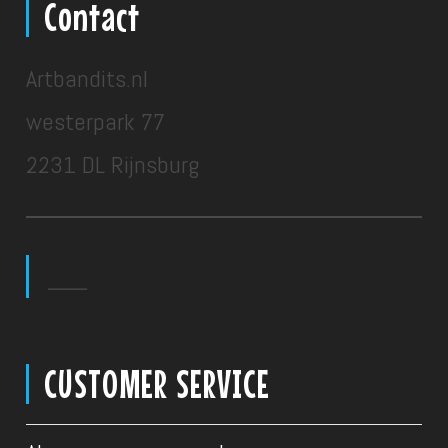
Contact
Artbandits.nl
westerpark 77
2231 DL Rijnsburg
___
CUSTOMER SERVICE