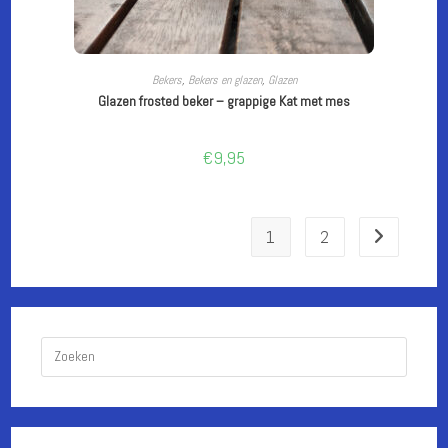
LEES VERDER
Bekers
,
Bekers en glazen
,
Glazen
Glazen frosted beker – grappige Kat met mes
€
9,95
1
2
Druk
op
Escape
om
het