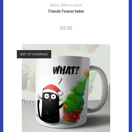
LEES VERDER
Bekers
,
Bekers en glazen
Friends Forever beker
€
8,95
NIET OP VOORRAAD