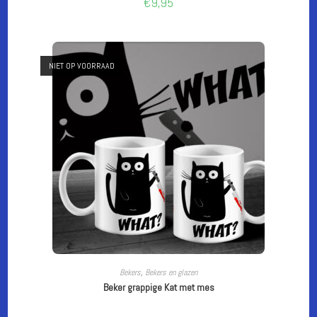
€
9,95
NIET OP VOORRAAD
LEES VERDER
Bekers
,
Bekers en glazen
Beker grappige Kat met mes