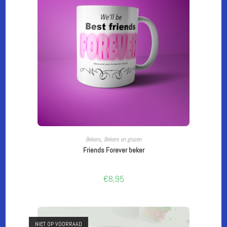
LEES VERDER
Bekers
,
Bekers en glazen
Friends Forever beker
€
8,95
NIET OP VOORRAAD