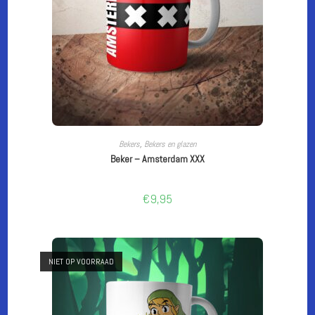
CUSTOMIZE
Bekers
,
Bekers en glazen
Beker – Amsterdam XXX
€
9,95
NIET OP VOORRAAD