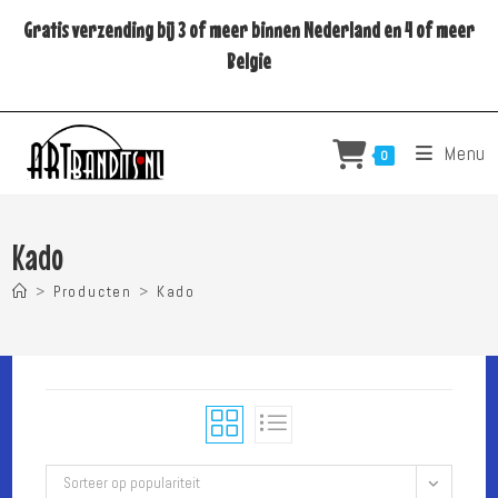
Ga
Gratis verzending bij 3 of meer binnen Nederland en 4 of meer
naar
Belgie
inhoud
Menu
0
Kado
>
Producten
>
Kado
Sorteer op populariteit