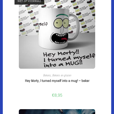
NIET OP VOORRAAD
LEES VERDER
Bekers
,
Bekers en glazen
Hey Morty, I turned myself into a mug! – beker
€
8,95