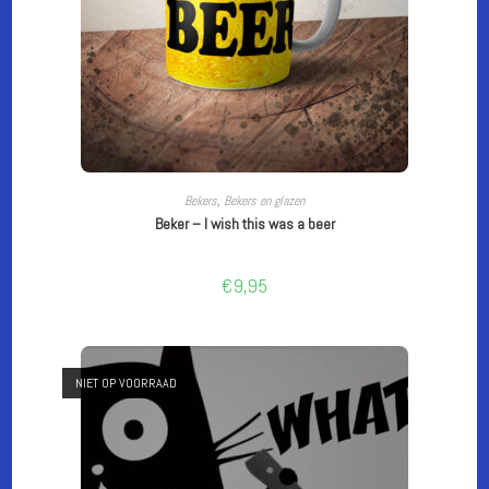
TOEVOEGEN AAN WINKELWAGEN
Bekers
,
Bekers en glazen
Beker – I wish this was a beer
€
9,95
NIET OP VOORRAAD