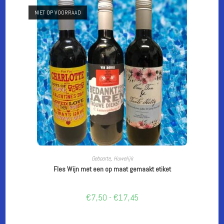
NIET OP VOORRAAD
Dit
product
OPTIES SELECTEREN
Geboorte
,
Huwelijk
heeft
Fles Wijn met een op maat gemaakt etiket
meerdere
variaties.
Deze
optie
Prijsklasse:
€
7,50
-
€
17,45
kan
€7,50
gekozen
tot
worden
€17,45
op