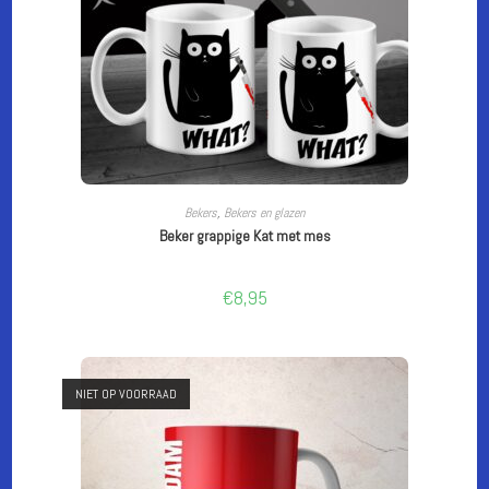
LEES VERDER
Bekers
,
Bekers en glazen
Beker grappige Kat met mes
€
8,95
NIET OP VOORRAAD