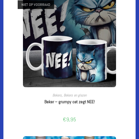
NIET OP VOORRAAD
CUSTOMIZE
Bekers
,
Bekers en glazen
Beker – grumpy cat zegt NEE!
€
9,95