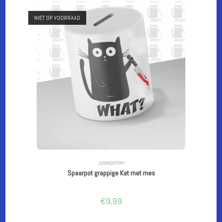
de
productpagina
NIET OP VOORRAAD
LEES VERDER
spaarpotten
Spaarpot grappige Kat met mes
€
9,99