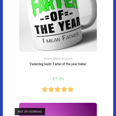
LEES VERDER
Bekers
,
Bekers en glazen
Vaderdag kado: Farter of the year beker
€
7,95
Gewaardeer
d
5.00
uit 5
NIET OP VOORRAAD