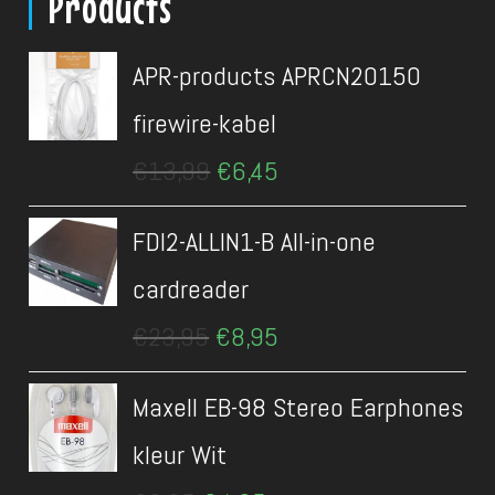
Products
APR-products APRCN20150
firewire-kabel
Oorspronkelijke
Huidige
€
13,99
€
6,45
prijs
prijs
was:
is:
FDI2-ALLIN1-B All-in-one
€13,99.
€6,45.
cardreader
Oorspronkelijke
Huidige
€
23,95
€
8,95
prijs
prijs
was:
is:
Maxell EB-98 Stereo Earphones
€23,95.
€8,95.
kleur Wit
Oorspronkelijke
Huidige