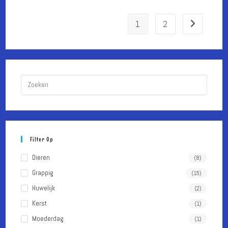
op
de
productpagina
1
2
Druk
op
Escape
om
het
Filter Op
zoekpa
te
Dieren
(8)
sluiten.
Grappig
(15)
Huwelijk
(2)
Kerst
(1)
Moederdag
(1)