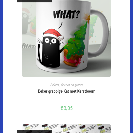
LEES VERDER
Bekers
,
Bekers en glazen
Beker grappige Kat met Kerstboom
€
8,95