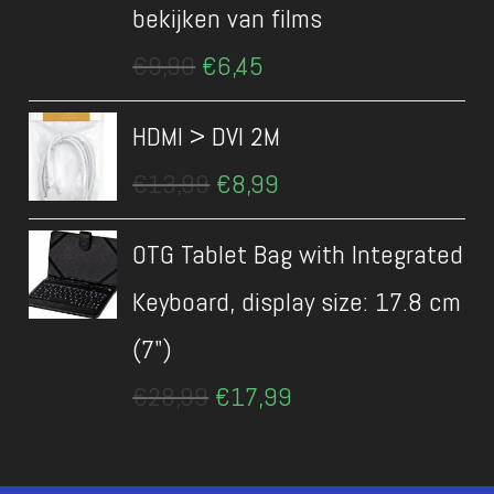
bekijken van films
Oorspronkelijke
Huidige
€
9,90
€
6,45
prijs
prijs
was:
is:
HDMI > DVI 2M
€9,90.
€6,45.
Oorspronkelijke
Huidige
€
13,99
€
8,99
prijs
prijs
was:
is:
OTG Tablet Bag with Integrated
€13,99.
€8,99.
Keyboard, display size: 17.8 cm
(7")
Oorspronkelijke
Huidige
€
28,99
€
17,99
prijs
prijs
was:
is:
€28,99.
€17,99.