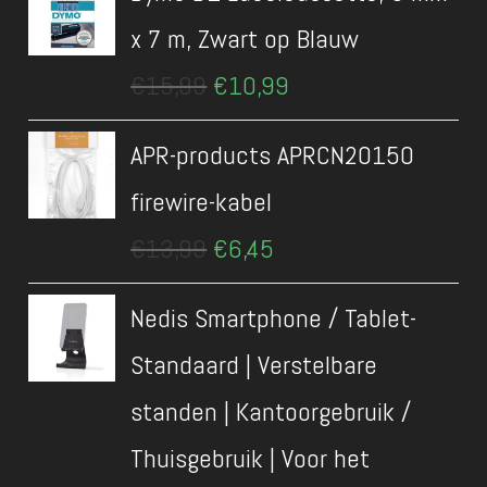
x 7 m, Zwart op Blauw
Oorspronkelijke
Huidige
€
15,99
€
10,99
prijs
prijs
was:
is:
APR-products APRCN20150
€15,99.
€10,99.
firewire-kabel
Oorspronkelijke
Huidige
€
13,99
€
6,45
prijs
prijs
was:
is:
Nedis Smartphone / Tablet-
€13,99.
€6,45.
Standaard | Verstelbare
standen | Kantoorgebruik /
Thuisgebruik | Voor het