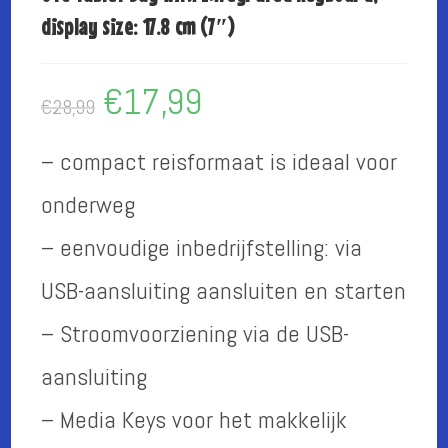
display size: 17.8 cm (7″)
€
17,99
Oorspronkelijke
Huidige
€
28,99
prijs
prijs
was:
is:
€28,99.
€17,99.
– compact reisformaat is ideaal voor
onderweg
– eenvoudige inbedrijfstelling: via
USB-aansluiting aansluiten en starten
– Stroomvoorziening via de USB-
aansluiting
– Media Keys voor het makkelijk