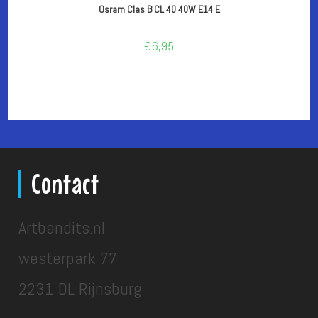
Osram Clas B CL 40 40W E14 E
€
6,95
Contact
Artbandits.nl
westerpark 77
2231 DL Rijnsburg