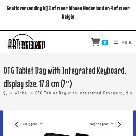
Ga
Gratis verzending bij 3 of meer binnen Nederland en 4 of meer
naar
Belgie
inhoud
Menu
0
OTG Tablet Bag with Integrated Keyboard,
display size: 17.8 cm (7″)
>
Winkel
>
OTG Tablet Bag with Integrated Keyboard, displ
Vorig product
Volgend product