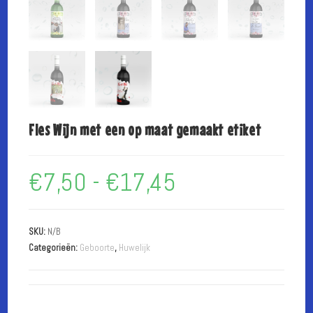
Fles Wijn met een op maat gemaakt etiket
€
7,50
-
€
17,45
Prijsklasse:
€7,50
tot
€17,45
SKU:
N/B
Categorieën:
Geboorte
,
Huwelijk