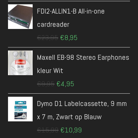
was:
is:
FDI2-ALLIN1-B All-in-one
€13,99.
€6,45.
cardreader
Oorspronkelijke
Huidige
€
23,95
€
8,95
prijs
prijs
was:
is:
Maxell EB-98 Stereo Earphones
€23,95.
€8,95.
kleur Wit
Oorspronkelijke
Huidige
€
9,95
€
4,95
prijs
prijs
was:
is:
Dymo D1 Labelcassette, 9 mm
€9,95.
€4,95.
x 7 m, Zwart op Blauw
Oorspronkelijke
Huidige
€
15,99
€
10,99
prijs
prijs