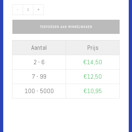
Fles
-
+
Wijn
met
TOEVOEGEN AAN WINKELWAGEN
een
op
maat
Aantal
Prijs
gemaakt
etiket
2 - 6
€
14,50
aantal
7 - 99
€
12,50
100 - 5000
€
10,95