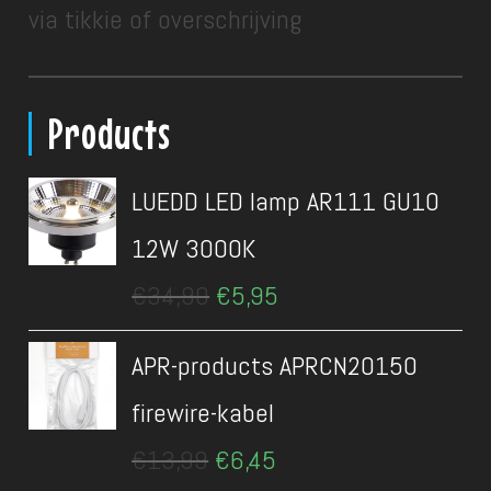
via tikkie of overschrijving
Products
LUEDD LED lamp AR111 GU10
12W 3000K
Oorspronkelijke
Huidige
€
34,90
€
5,95
prijs
prijs
was:
is:
APR-products APRCN20150
€34,90.
€5,95.
firewire-kabel
Oorspronkelijke
Huidige
€
13,99
€
6,45
prijs
prijs