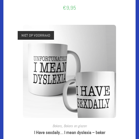
€
9,95
NIET OP VOORRAAD
LEES VERDER
Bekers
,
Bekers en glazen
I Have sexdaily… I mean dyslexia – beker