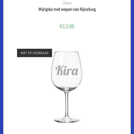
LEES VERDER
Glazen
Wijnglas met wapen van Rijnsburg
€
13,95
NIET OP VOORRAAD