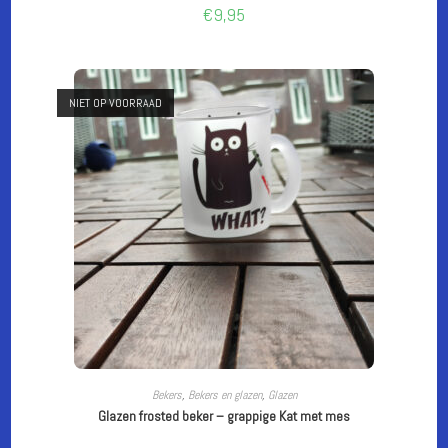
€
9,95
NIET OP VOORRAAD
LEES VERDER
Bekers
,
Bekers en glazen
,
Glazen
Glazen frosted beker – grappige Kat met mes