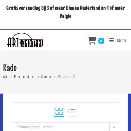
Ga
Gratis verzending bij 3 of meer binnen Nederland en 4 of meer
naar
Belgie
inhoud
Menu
0
Kado
>
Producten
>
Kado
>
Pagina 2
Sorteer op populariteit