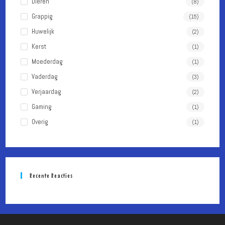
te
Dieren
(8)
sluiten.
Grappig
(15)
Huwelijk
(2)
Kerst
(1)
Moederdag
(1)
Vaderdag
(3)
Verjaardag
(2)
Gaming
(1)
Overig
(1)
Recente Reacties