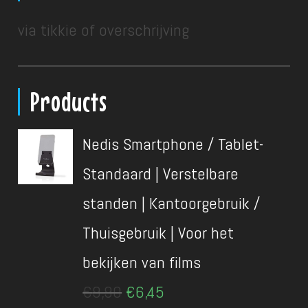
via tikkie of overschrijving
Products
Nedis Smartphone / Tablet-
Standaard | Verstelbare
standen | Kantoorgebruik /
Thuisgebruik | Voor het
bekijken van films
Oorspronkelijke
Huidige
€
9,90
€
6,45
prijs
prijs