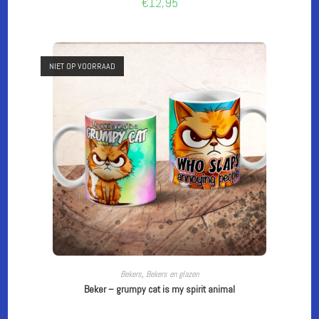
€
12,95
NIET OP VOORRAAD
CUSTOMIZE
Bekers
,
Bekers en glazen
Beker – grumpy cat is my spirit animal