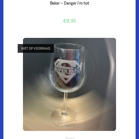
Beker – Danger i’m hot
€
8,95
NIET OP VOORRAAD
LEES VERDER
Glazen