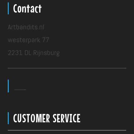
Contact
Artbandits.nl
westerpark 77
2231 DL Rijnsburg
___
CUSTOMER SERVICE