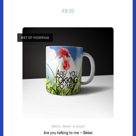
€
8,95
NIET OP VOORRAAD
LEES VERDER
Bekers
,
Bekers en glazen
Are you talking to me – Beker