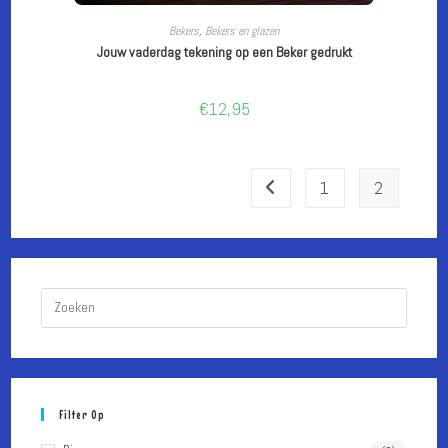
LEES VERDER
Bekers
,
Bekers en glazen
Jouw vaderdag tekening op een Beker gedrukt
€
12,95
1
2
Druk
op
Escape
om
het
Filter Op
zoekpa