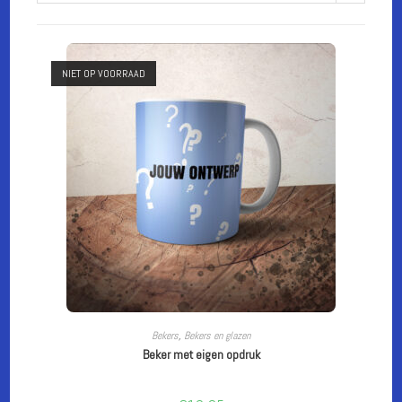
NIET OP VOORRAAD
CUSTOMIZE
Bekers
,
Bekers en glazen
Beker met eigen opdruk