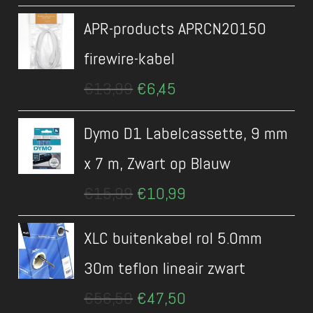
was:
is:
APR-products APRCN20150
€9,90.
€6,45.
firewire-kabel
Oorspronkelijke
Huidige
€
13,99
€
6,45
prijs
prijs
was:
is:
Dymo D1 Labelcassette, 9 mm
€13,99.
€6,45.
x 7 m, Zwart op Blauw
Oorspronkelijke
Huidige
€
15,99
€
10,99
prijs
prijs
was:
is:
XLC buitenkabel rol 5.0mm
€15,99.
€10,99.
30m teflon lineair zwart
Oorspronkelijke
Huidige
€
56,50
€
47,50
prijs
prijs