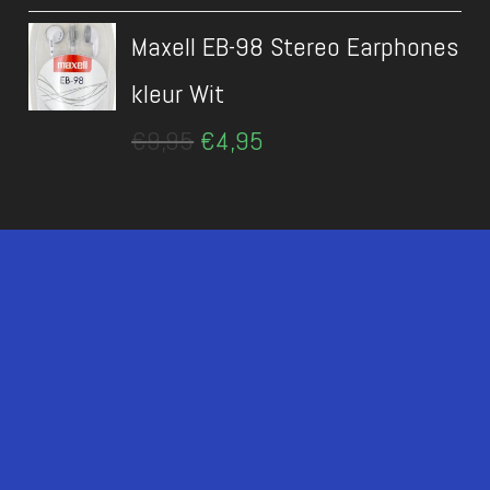
was:
is:
Maxell EB-98 Stereo Earphones
€56,50.
€47,50.
kleur Wit
Oorspronkelijke
Huidige
€
9,95
€
4,95
prijs
prijs
was:
is:
€9,95.
€4,95.