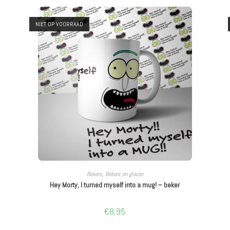
NIET OP VOORRAAD
LEES VERDER
Bekers
,
Bekers en glazen
Hey Morty, I turned myself into a mug! – beker
€
8,95