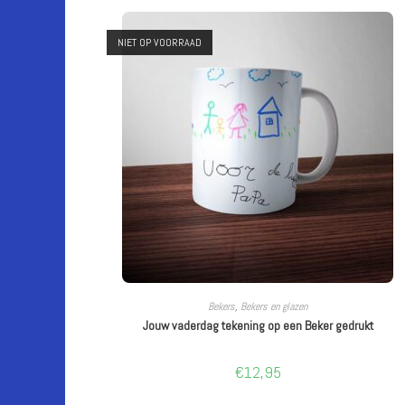
NIET OP VOORRAAD
LEES VERDER
Bekers
,
Bekers en glazen
Jouw vaderdag tekening op een Beker gedrukt
€
12,95