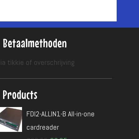
Betaalmethoden
ia tikkie of overschrijving
Products
FDI2-ALLIN1-B All-in-one
cardreader
Oorspronkelijke
Huidige