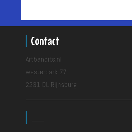
Contact
Artbandits.nl
westerpark 77
2231 DL Rijnsburg
___