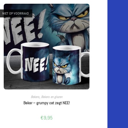
NIET OP VOORRAAD
LEES VERDER
Bekers
,
Bekers en glazen
Beker – grumpy cat zegt NEE!
€
9,95