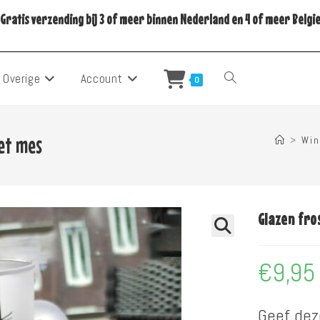
Gratis verzending bij 3 of meer binnen Nederland en 4 of meer Belgi
Overige
Account
Toggle
0
Site
et mes
>
Win
Zoeken
Glazen fro
€
9,95
Geef dez