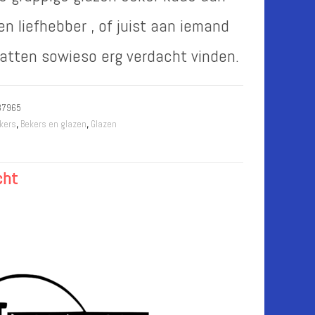
n liefhebber , of juist aan iemand
 katten sowieso erg verdacht vinden.
37965
kers
,
Bekers en glazen
,
Glazen
cht