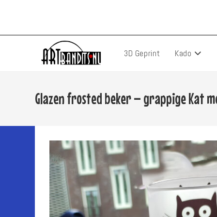
Ga
naar
inhoud
3D Geprint
Kado
Glazen frosted beker – grappige Kat m