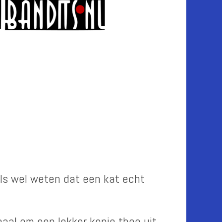
els wel weten dat een kat echt
aal om een lekker kopje thee uit