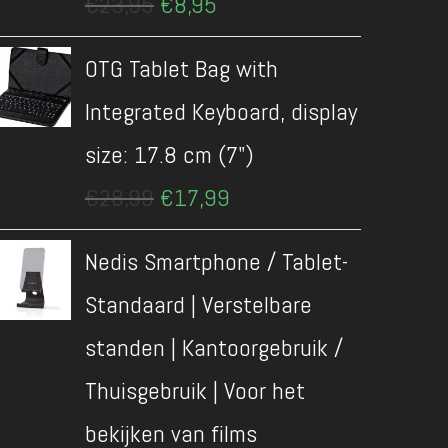
€
23,95
€
8,95
prijs
prijs
was:
is:
OTG Tablet Bag with
€23,95.
€8,95.
Integrated Keyboard, display
size: 17.8 cm (7")
Oorspronkelijke
Huidige
€
28,99
€
17,99
prijs
prijs
was:
is:
Nedis Smartphone / Tablet-
€28,99.
€17,99.
Standaard | Verstelbare
standen | Kantoorgebruik /
Thuisgebruik | Voor het
bekijken van films