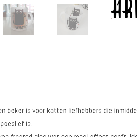
en beker is voor katten liefhebbers die inmidd
 poeslief is.
an frosted glas wat een mooi effect geeft. Ide