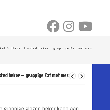
e
kel
>
Glazen frosted beker – grappige Kat met mes
sted beker – grappige Kat met mes
e grappige glazen beker kado aan