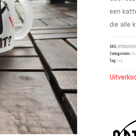
een katte
die alle
SKU:
87852550
Categorieën:
Be
Tag:
tag
Uitverko