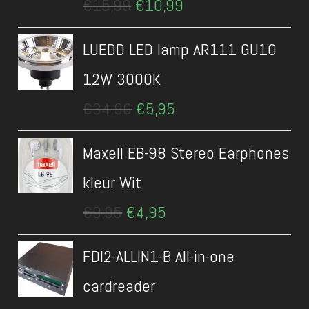
€
15,99
€
10,99
prijs
prijs
was:
is:
LUEDD LED lamp AR111 GU10
€15,99.
€10,99.
12W 3000K
Oorspronkelijke
Huidige
€
34,90
€
5,95
prijs
prijs
was:
is:
Maxell EB-98 Stereo Earphones
€34,90.
€5,95.
kleur Wit
Oorspronkelijke
Huidige
€
9,95
€
4,95
prijs
prijs
was:
is:
FDI2-ALLIN1-B All-in-one
€9,95.
€4,95.
cardreader
Oorspronkelijke
Huidige