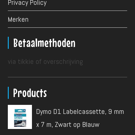
Privacy Policy
Merken
Betaalmethoden
via tikkie of overschrijving
Products
Dymo D1 Labelcassette, 9 mm
x 7 m, Zwart op Blauw
Oorspronkelijke
Huidige