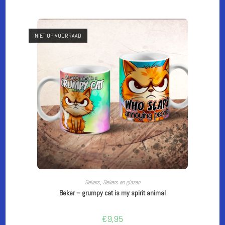
NIET OP VOORRAAD
CUSTOMIZE
Bekers
,
Bekers en glazen
Beker – grumpy cat is my spirit animal
€
9,95