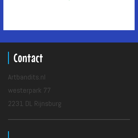
Contact
Artbandits.nl
westerpark 77
2231 DL Rijnsburg
___