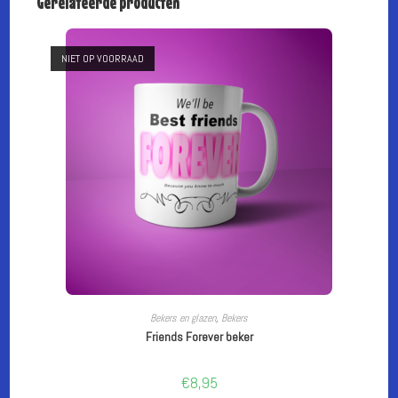
Gerelateerde producten
NIET OP VOORRAAD
LEES VERDER
Bekers en glazen
,
Bekers
Friends Forever beker
€
8,95