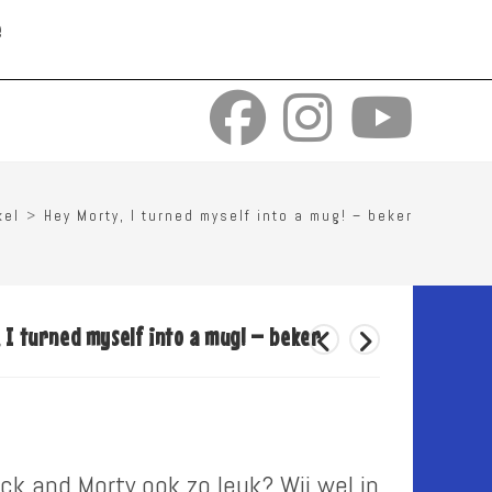
e
kel
>
Hey Morty, I turned myself into a mug! – beker
 I turned myself into a mug! – beker
ick and Morty ook zo leuk? Wij wel in