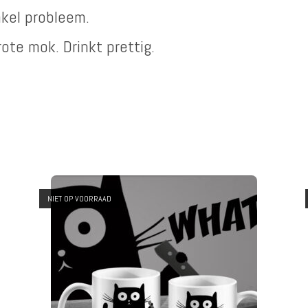
nkel probleem.
ote mok. Drinkt prettig.
NIET OP VOORRAAD