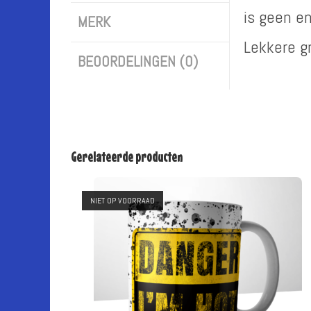
is geen e
MERK
Lekkere gr
BEOORDELINGEN (0)
Gerelateerde producten
NIET OP VOORRAAD