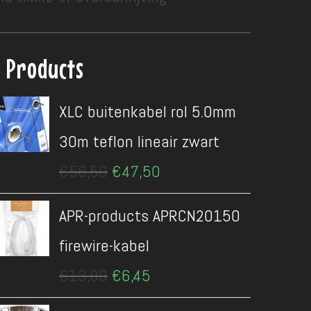
Products
XLC buitenkabel rol 5.0mm
30m teflon lineair zwart
Oorspronkelijke
Huidige
€
56,50
€
47,50
prijs
prijs
was:
is:
APR-products APRCN20150
€56,50.
€47,50.
firewire-kabel
Oorspronkelijke
Huidige
€
13,99
€
6,45
prijs
prijs
was:
is: