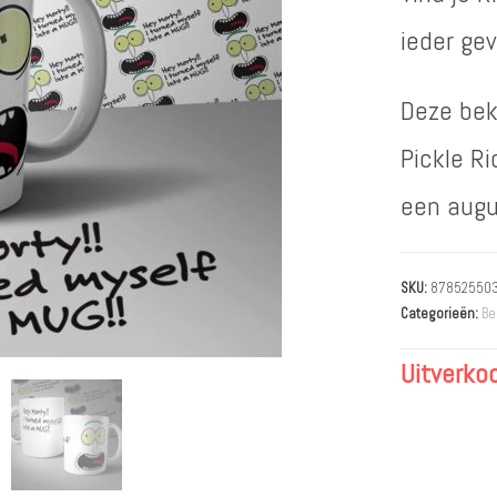
ieder gev
Deze bek
Pickle Ri
een augu
SKU:
87852550
Categorieën:
Be
Uitverko