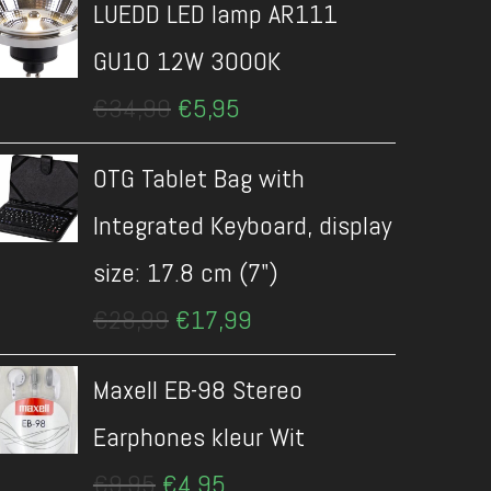
LUEDD LED lamp AR111
€13,99.
€6,45.
GU10 12W 3000K
Oorspronkelijke
Huidige
€
34,90
€
5,95
prijs
prijs
was:
is:
OTG Tablet Bag with
€34,90.
€5,95.
Integrated Keyboard, display
size: 17.8 cm (7")
Oorspronkelijke
Huidige
€
28,99
€
17,99
prijs
prijs
was:
is:
Maxell EB-98 Stereo
€28,99.
€17,99.
Earphones kleur Wit
Oorspronkelijke
Huidige
€
9,95
€
4,95