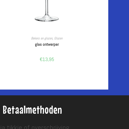
LEES VERDER
Bekers en glazen
,
Glazen
glas ontwerper
€
13,95
Betaalmethoden
ia tikkie of overschrijving