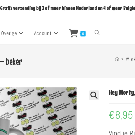
Gratis verzending bij 3 of meer binnen Nederland en 4 of meer Belgi
Overige
Account
Toggle
0
Site
 – beker
>
Win
Zoeken
Hey Morty,
€
8,95
Vind je R