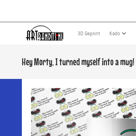
Ga
naar
inhoud
3D Geprint
Kado
Hey Morty, I turned myself into a mug!