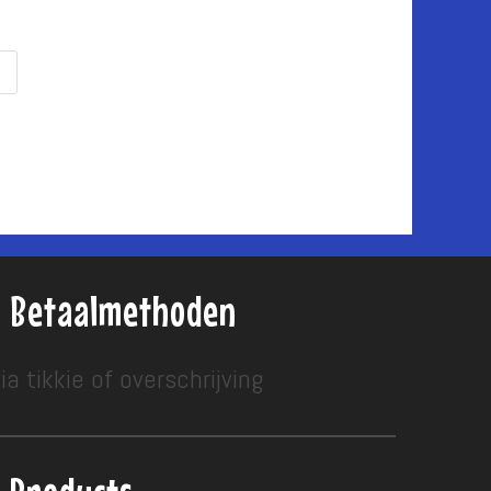
Betaalmethoden
ia tikkie of overschrijving