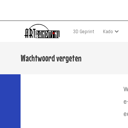
Ga
naar
inhoud
3D Geprint
Kado
Wachtwoord vergeten
W
e
e