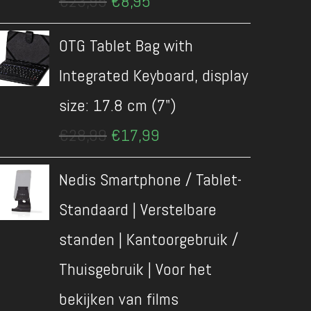
€
23,95
€
8,95
prijs
prijs
was:
is:
OTG Tablet Bag with
€23,95.
€8,95.
Integrated Keyboard, display
size: 17.8 cm (7")
Oorspronkelijke
Huidige
€
28,99
€
17,99
prijs
prijs
was:
is:
Nedis Smartphone / Tablet-
€28,99.
€17,99.
Standaard | Verstelbare
standen | Kantoorgebruik /
Thuisgebruik | Voor het
bekijken van films