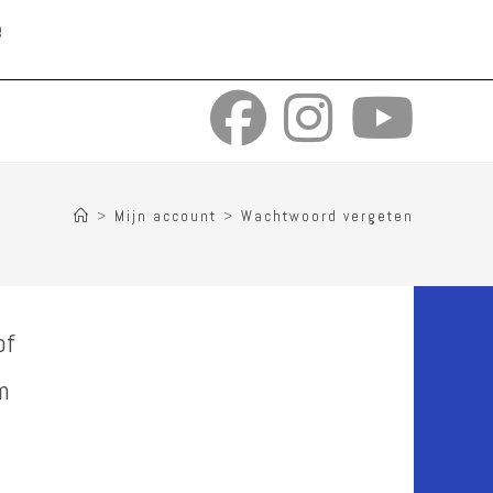
e
>
Mijn account
>
Wachtwoord vergeten
of
m