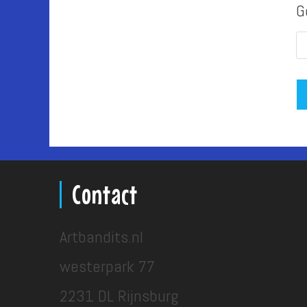
G
Contact
Artbandits.nl
westerpark 77
2231 DL Rijnsburg