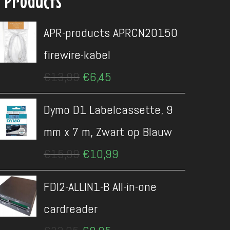
Products
APR-products APRCN20150
firewire-kabel
Oorspronkelijke
Huidige
€
13,99
€
6,45
prijs
prijs
was:
is:
Dymo D1 Labelcassette, 9
€13,99.
€6,45.
mm x 7 m, Zwart op Blauw
Oorspronkelijke
Huidige
€
15,99
€
10,99
prijs
prijs
was:
is:
FDI2-ALLIN1-B All-in-one
€15,99.
€10,99.
cardreader
Oorspronkelijke
Huidige