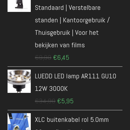
Standaard | Verstelbare
standen | Kantoorgebruik /
Thuisgebruik | Voor het
bekijken van films
Oorspronkelijke
Huidige
€
9,90
€
6,45
prijs
prijs
was:
is:
LUEDD LED lamp AR111 GU10
€9,90.
€6,45.
12W 3000K
Oorspronkelijke
Huidige
€
34,90
€
5,95
prijs
prijs
was:
is:
XLC buitenkabel rol 5.0mm
€34,90.
€5,95.