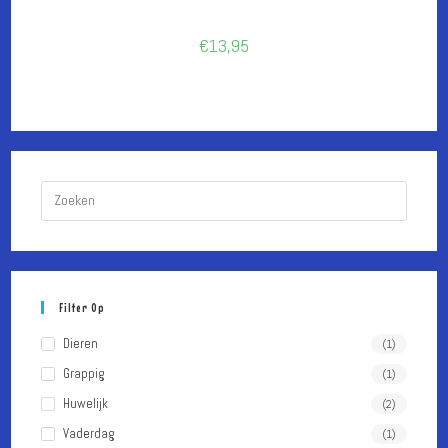
€
13,95
Druk
op
Escape
om
het
Filter Op
zoekpa
te
Dieren
(1)
sluiten.
Grappig
(1)
Huwelijk
(2)
Vaderdag
(1)