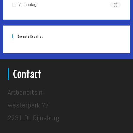
Verjaardag
(2)
Recente Reacties
Contact
Artbandits.nl
westerpark 77
2231 DL Rijnsburg