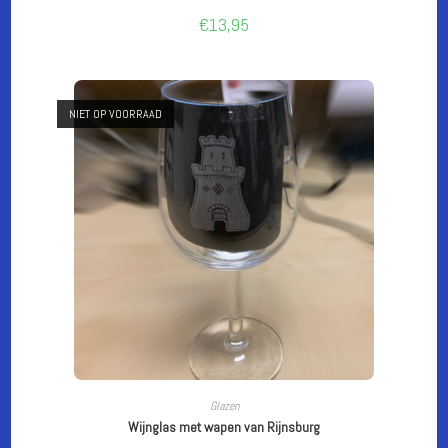
€
13,95
NIET OP VOORRAAD
LEES VERDER
Glazen
Wijnglas met wapen van Rijnsburg