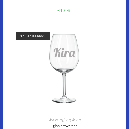
€
13,95
NIET OP VOORRAAD
CUSTOMIZE
Bekers en glazen
,
Glazen
glas ontwerper