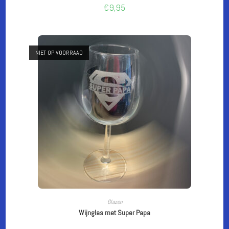
€
9,95
NIET OP VOORRAAD
LEES VERDER
Glazen
Wijnglas met Super Papa