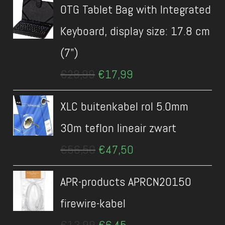
OTG Tablet Bag with Integrated
€13,99.
€8,99.
Keyboard, display size: 17.8 cm
(7")
Oorspronkelijke
Huidige
€
28,99
€
17,99
prijs
prijs
was:
is:
XLC buitenkabel rol 5.0mm
€28,99.
€17,99.
30m teflon lineair zwart
Oorspronkelijke
Huidige
€
56,50
€
47,50
prijs
prijs
was:
is:
APR-products APRCN20150
€56,50.
€47,50.
firewire-kabel
Oorspronkelijke
Huidige
€
13,99
€
6,45