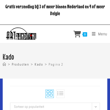
Ga
Gratis verzending bij 3 of meer binnen Nederland en 4 of meer
naar
Belgie
inhoud
Menu
0
Kado
>
Producten
>
Kado
>
Pagina 2
Sorteer op populariteit