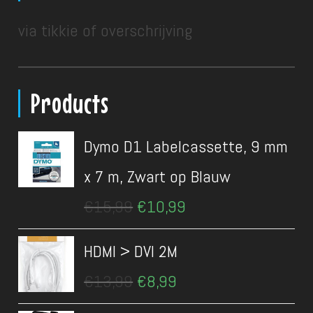
via tikkie of overschrijving
Products
Dymo D1 Labelcassette, 9 mm
x 7 m, Zwart op Blauw
Oorspronkelijke
Huidige
€
15,99
€
10,99
prijs
prijs
was:
is:
HDMI > DVI 2M
€15,99.
€10,99.
Oorspronkelijke
Huidige
€
13,99
€
8,99
prijs
prijs
was:
is: