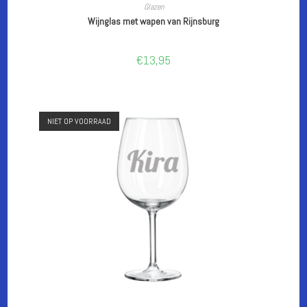
LEES VERDER
Glazen
Wijnglas met wapen van Rijnsburg
€
13,95
NIET OP VOORRAAD