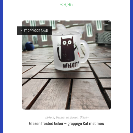
€
9,95
NIET OP VOORRAAD
LEES VERDER
Bekers
,
Bekers en glazen
,
Glazen
Glazen frosted beker – grappige Kat met mes