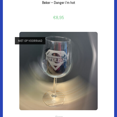
Beker – Danger i’m hot
€
8,95
NIET OP VOORRAAD
LEES VERDER
Glazen