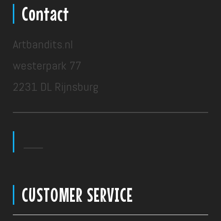
Contact
Artbandits.nl
westerpark 77
2231 DL Rijnsburg
___
CUSTOMER SERVICE