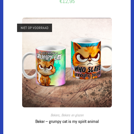
€
12,95
NIET OP VOORRAAD
CUSTOMIZE
Bekers
,
Bekers en glazen
Beker – grumpy cat is my spirit animal