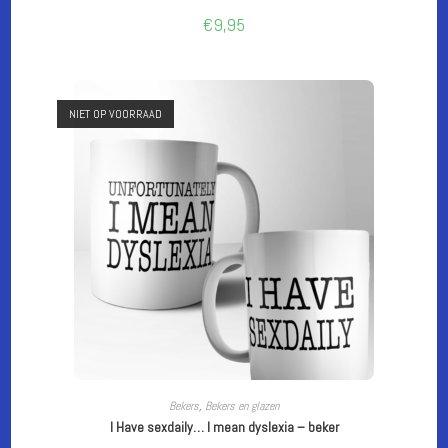
€
9,95
NIET OP VOORRAAD
LEES VERDER
Bekers
,
Bekers en glazen
I Have sexdaily… I mean dyslexia – beker