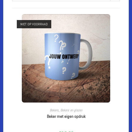
NIET OP VOORRAAD
CUSTOMIZE
Bekers
,
Bekers en glazen
Beker met eigen opdruk