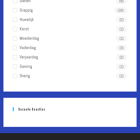
te
Dieren
(8)
sluiten.
Grappig
(15)
Huwelijk
(2)
Kerst
(1)
Moederdag
(1)
Vaderdag
(3)
Verjaardag
(2)
Gaming
(1)
Overig
(1)
Recente Reacties