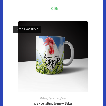
€
8,95
NIET OP VOORRAAD
LEES VERDER
Bekers
,
Bekers en glazen
Are you talking to me – Beker