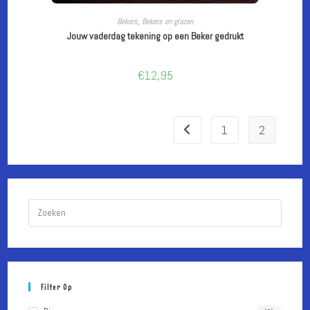
LEES VERDER
Bekers
,
Bekers en glazen
Jouw vaderdag tekening op een Beker gedrukt
€
12,95
1
2
Druk
op
Escape
om
het
Filter Op
zoekpa