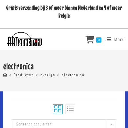
Ga
Gratis verzending bij 3 of meer binnen Nederland en 4 of meer
naar
Belgie
inhoud
Menu
0
electronica
>
Producten
>
overige
>
electronica
Sorteer op populariteit