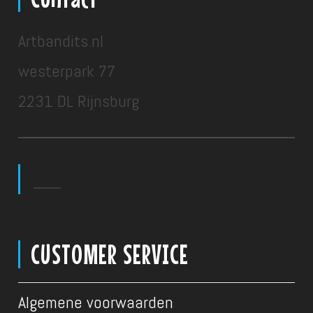
Artbandits.nl
westerpark 77
2231 DL Rijnsburg
___
CUSTOMER SERVICE
Algemene voorwaarden