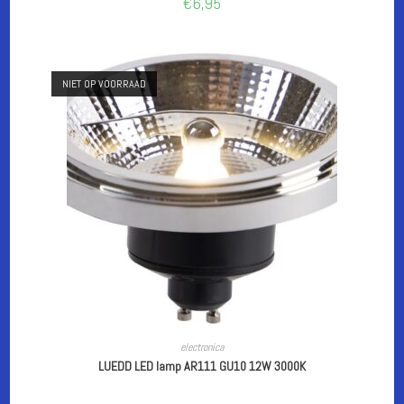
€
6,95
NIET OP VOORRAAD
LEES VERDER
electronica
LUEDD LED lamp AR111 GU10 12W 3000K