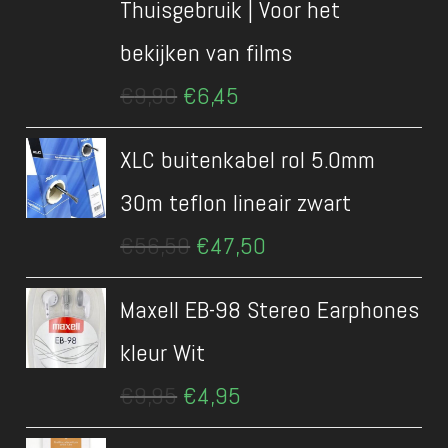
Thuisgebruik | Voor het
bekijken van films
Oorspronkelijke
Huidige
€
9,90
€
6,45
prijs
prijs
was:
is:
XLC buitenkabel rol 5.0mm
€9,90.
€6,45.
30m teflon lineair zwart
Oorspronkelijke
Huidige
€
56,50
€
47,50
prijs
prijs
was:
is:
Maxell EB-98 Stereo Earphones
€56,50.
€47,50.
kleur Wit
Oorspronkelijke
Huidige
€
9,95
€
4,95
prijs
prijs
was:
is: