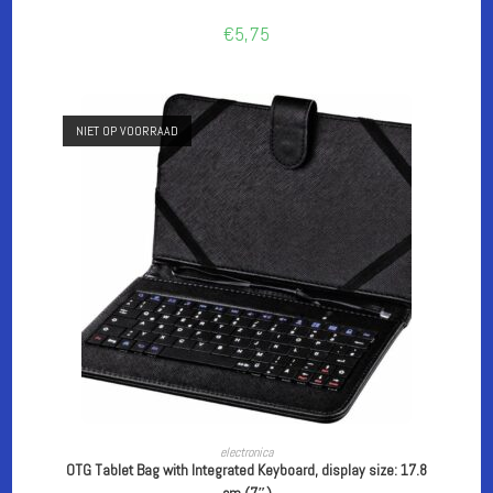
€
5,75
NIET OP VOORRAAD
LEES VERDER
electronica
OTG Tablet Bag with Integrated Keyboard, display size: 17.8