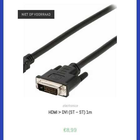
NIET OP VOORRAAD
LEES VERDER
electronica
HDMI > DVI (ST – ST) 1m
€
8,99