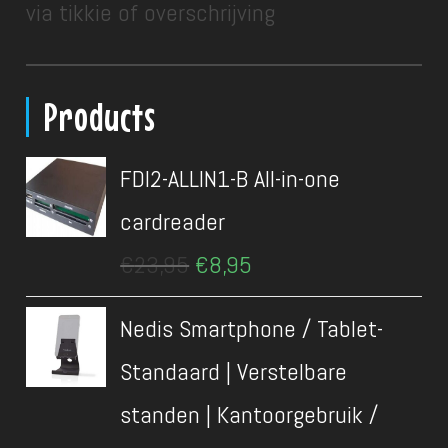
via tikkie of overschrijving
Products
FDI2-ALLIN1-B All-in-one
cardreader
Oorspronkelijke
Huidige
€
23,95
€
8,95
prijs
prijs
was:
is:
Nedis Smartphone / Tablet-
€23,95.
€8,95.
Standaard | Verstelbare
standen | Kantoorgebruik /