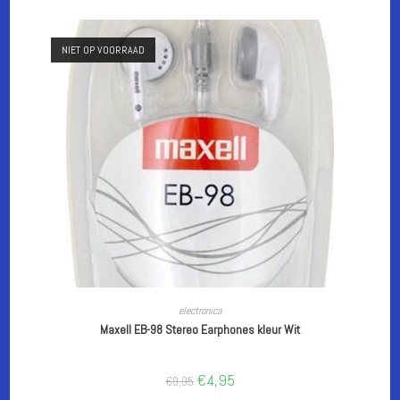
NIET OP VOORRAAD
LEES VERDER
electronica
Maxell EB-98 Stereo Earphones kleur Wit
Oorspronkelijke
Huidige
€
4,95
€
9,95
prijs
prijs
was:
is: