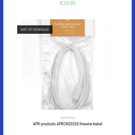
€
39,95
NIET OP VOORRAAD
LEES VERDER
electronica
APR-products APRCN20150 firewire-kabel