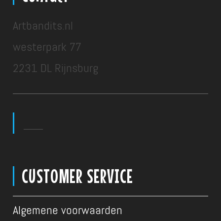
Artbandits.nl
westerpark 77
2231 DL Rijnsburg
___
CUSTOMER SERVICE
Algemene voorwaarden