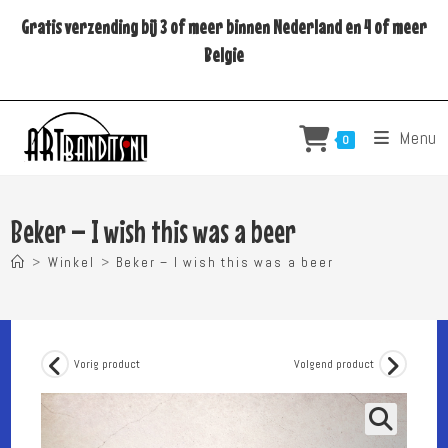
Ga
Gratis verzending bij 3 of meer binnen Nederland en 4 of meer
naar
Belgie
inhoud
Menu
0
Beker – I wish this was a beer
>
Winkel
>
Beker – I wish this was a beer
Vorig product
Volgend product