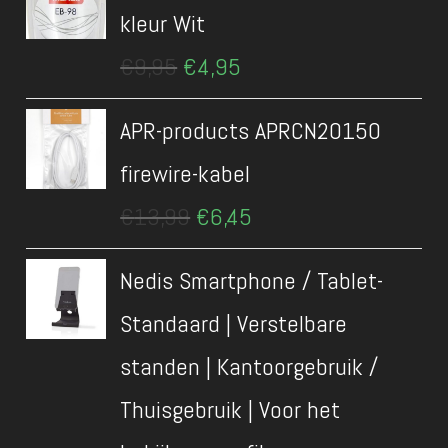
kleur Wit
Oorspronkelijke
Huidige
€
9,95
€
4,95
prijs
prijs
was:
is:
APR-products APRCN20150
€9,95.
€4,95.
firewire-kabel
Oorspronkelijke
Huidige
€
13,99
€
6,45
prijs
prijs
was:
is:
Nedis Smartphone / Tablet-
€13,99.
€6,45.
Standaard | Verstelbare
standen | Kantoorgebruik /
Thuisgebruik | Voor het