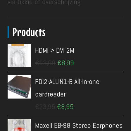
via tikkie of overschrijving
Products
HDMI > DVI 2M
Oorspronkelijke
Huidige
€
13,99
€
8,99
prijs
prijs
was:
is:
FDI2-ALLIN1-B All-in-one
€13,99.
€8,99.
cardreader
Oorspronkelijke
Huidige
€
23,95
€
8,95
prijs
prijs
was:
is:
Maxell EB-98 Stereo Earphones
€23,95.
€8,95.