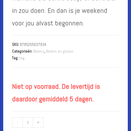
in zou doen. En dan is je weekend
voor jou alvast begonnen.
SKU:
8785255037934
Categorieën:
Bekers
,
Bekers en glazen
Tag:
tag
Niet op voorraad. De levertijd is
daardoor gemiddeld 5 dagen.
Beker
-
+
-