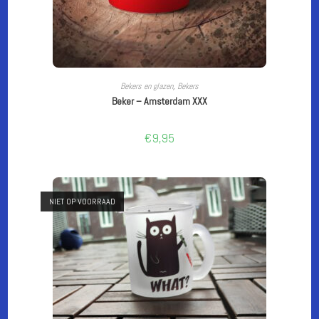
CUSTOMIZE
Bekers en glazen
,
Bekers
Beker – Amsterdam XXX
€
9,95
NIET OP VOORRAAD