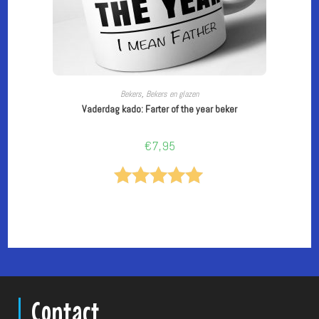
LEES VERDER
Bekers
,
Bekers en glazen
Vaderdag kado: Farter of the year beker
€
7,95
Gewaardeer
d
5.00
uit 5
Contact