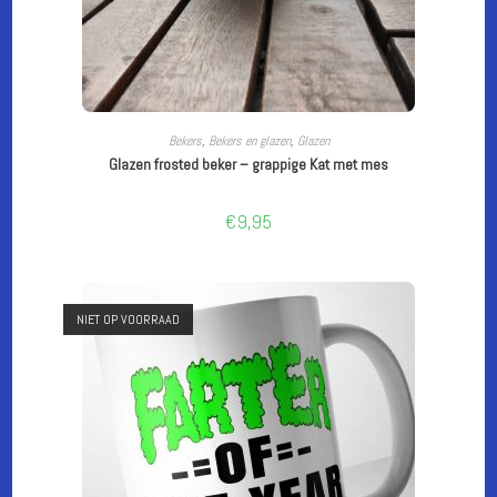
LEES VERDER
Bekers
,
Bekers en glazen
,
Glazen
Glazen frosted beker – grappige Kat met mes
€
9,95
NIET OP VOORRAAD