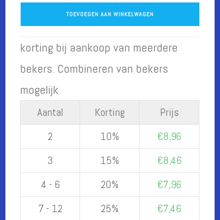
I
TOEVOEGEN AAN WINKELWAGEN
wish
this
was
korting bij aankoop van meerdere
a
bekers. Combineren van bekers
beer
aantal
mogelijk
Aantal
Korting
Prijs
2
10%
€
8,96
3
15%
€
8,46
4 - 6
20%
€
7,96
7 - 12
25%
€
7,46