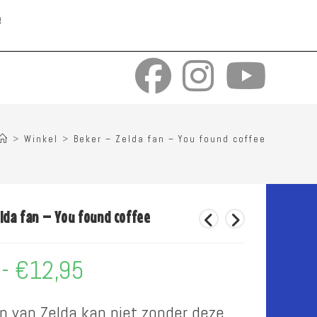
e
>
Winkel
>
Beker – Zelda fan – You found coffee
lda fan – You found coffee
-
€
12,95
Prijsklasse:
€9,95
tot
€12,95
an van Zelda kan niet zonder deze