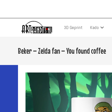
Ga
naar
inhoud
3D Geprint
Kado
Beker – Zelda fan – You found coffee