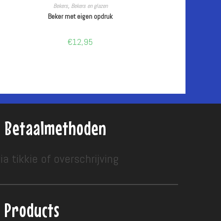
CUSTOMIZE
Bekers
,
Bekers en glazen
Beker met eigen opdruk
€
12,95
Betaalmethoden
ia tikkie of overschrijving
Products