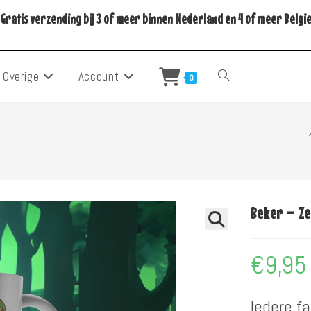
Gratis verzending bij 3 of meer binnen Nederland en 4 of meer Belgi
Overige
Account
Toggle
0
Site
Zoeken
Beker – Ze
€
9,95
Iedere f