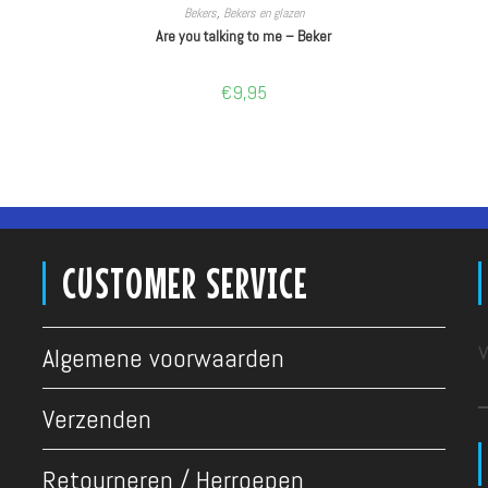
LEES VERDER
Bekers
,
Bekers en glazen
Are you talking to me – Beker
€
9,95
CUSTOMER SERVICE
v
Algemene voorwaarden
Verzenden
Retourneren / Herroepen