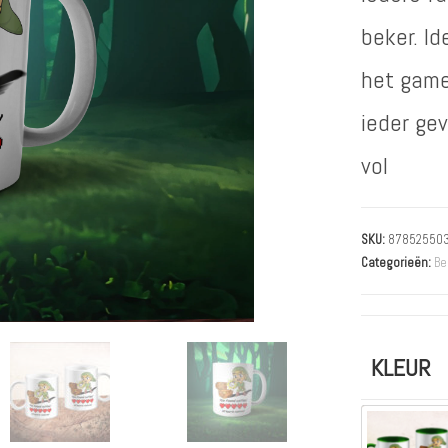
beker. Id
het game
ieder gev
vol
SKU:
87852550
Categorieën:
Be
KLEUR
Kies ee