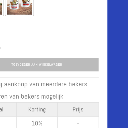
en
Wit
+
TOEVOEGEN AAN WINKELWAGEN
bij aankoop van meerdere bekers.
en van bekers mogelijk
al
Korting
Prijs
10%
-